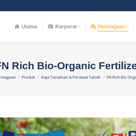
porat
Perniagaan
Notis Tender
Hu
Utama
Korporat
Perniagaan
N Rich Bio-Organic Fertiliz
re:
rniagaan
Produk
Baja Tanaman & Perawat Tanah
FN Rich Bio-Orga