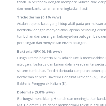
tanah. Ia bertindak dengan memperkukuhkan akar dari
dan membantu tanaman meningkatkan hasil.
Trichoderma (0.1% w/w)
Adalah sejenis kulat yang hidup aktif pada permukaan a
bertindak dengan menyediakan lapisan pelindung disekel
tumbuhan dari serangan kebanyakkan patogen bawaa
persaingan dan menyahkan enzim patogen.
Bakteria NPK (0.1% w/w)
Fungsi utama bakteria NPK adalah untuk memudahkan nu
nitrogen, fosforus dan kalium dalam keadaan tersedia 
sistem tumbuhan. Terdiri daripada campuran beberapa 
berfaedah seperti Bakteria Pengikat Nitrogen (N), Bakt
Bakteria Penggerak Kalium (K).
Dolomite (5.0% w/w)
Berfungsi menaikkan pH tanah dan meningkatkan kandu
Mg. Dolomite juga dapat memperbaiki tekstur, struktur 