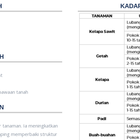
H
KADAR
H
nt
 bawaan tanah
N
ar tanaman. Ia meningkatkan
mping memperbaiki struktur