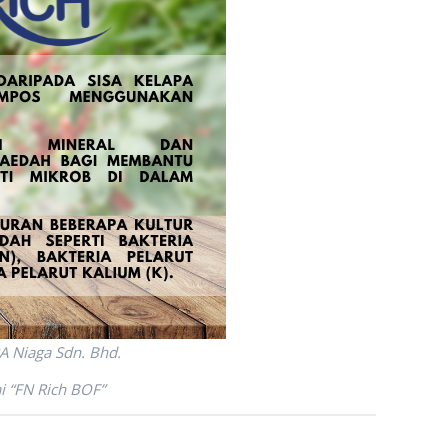
A Niaga Sdn. Bhd.
i “FN Rich BOF”