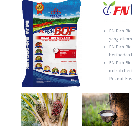
FN Rich Bio
yang dikom
FN Rich Bi
berfaedah 
FN Rich Bio
mikrob berf
Pelarut Fos