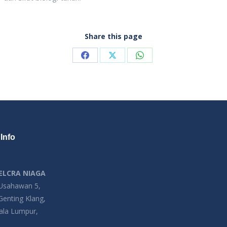
Share this page
Share
Share
Share
on
on
on
Facebook
X
WhatsApp
Info
ELCRA NIAGA
 Usahawan 5,
 Genting Klang,
ala Lumpur,