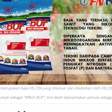
 merupakan baja FELCRA yang dikeluar dan diedarkan oleh FELCR
kenali sebagai “NRich BOF”, kini telah dijenamakan semula sebaga