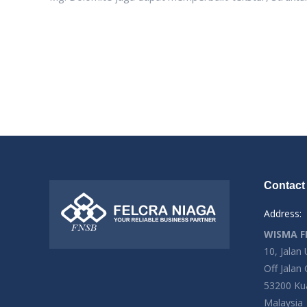
Contact 
Address:
WISMA F
10, Jalan
Off Jalan
53200 Ku
Malaysia