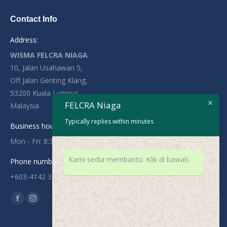
Contact Info
Address:
WISMA FELCRA NIAGA
10, Jalan Usahawan 5,
Off Jalan Genting Klang,
53200 Kuala Lumpur,
FELCRA Niaga
Malaysia
Typically replies within minutes
Business hours:
Mon - Fri: 8:30AM - 5:30PM
Kami sedia membantu. Klik di bawah.
Phone number:
+603-4142 3036
Find us on:
Facebook
Instagram
page
page