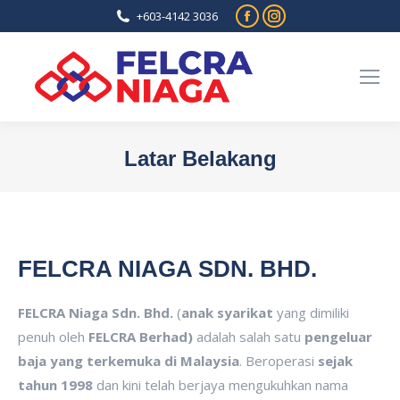
Facebook
Instagram
+603-4142 3036
page
page
opens
opens
in
in
new
new
window
window
Latar Belakang
You are here:
FELCRA NIAGA SDN. BHD.
FELCRA Niaga Sdn. Bhd.
(
anak syarikat
yang dimiliki
penuh oleh
FELCRA Berhad)
adalah salah satu
pengeluar
baja yang terkemuka di Malaysia
. Beroperasi
sejak
tahun 1998
dan kini telah berjaya mengukuhkan nama